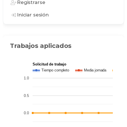
Registrarse
Iniciar sesión
Trabajos aplicados
Solicitud de trabajo
Tiempo completo
Media jornada
Prá
1.0
0.5
0.0