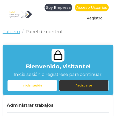
Soy Empresa
Acceso Usuarios
Registro
Tablero
Tablero
Panel de control
Bienvenido, visitante!
Inicie sesión o regístrese para continuar.
Iniciar sesión
Registrarse
Administrar trabajos