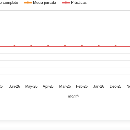
o completo
Media jornada
Prácticas
26
Jun-26
May-26
Apr-26
Mar-26
Feb-26
Jan-26
Dec-25
N
Month