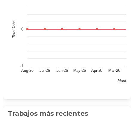
Total Jobs
0
-1
Aug-26
Jul-26
Jun-26
May-26
Apr-26
Mar-26
Feb-
Month
Trabajos más recientes