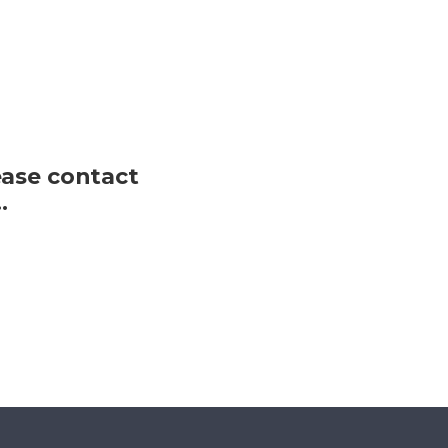
ease contact
…