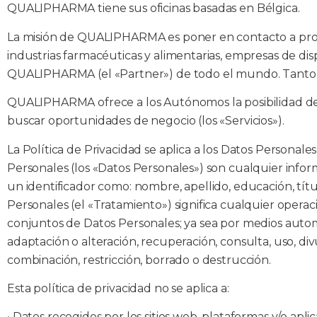
QUALIPHARMA tiene sus oficinas basadas en Bélgica.
La misión de QUALIPHARMA es poner en contacto a prof
industrias farmacéuticas y alimentarias, empresas de dispo
QUALIPHARMA (el «Partner») de todo el mundo. Tanto e
QUALIPHARMA ofrece a los Autónomos la posibilidad de, 
buscar oportunidades de negocio (los «Servicios»).
La Política de Privacidad se aplica a los Datos Personal
Personales (los «Datos Personales») son cualquier inform
un identificador como: nombre, apellido, educación, títu
Personales (el «Tratamiento») significa cualquier ope
conjuntos de Datos Personales; ya sea por medios automa
adaptación o alteración, recuperación, consulta, uso, div
combinación, restricción, borrado o destrucción.
Esta política de privacidad no se aplica a:
•
Datos recogidos por los sitios web, plataformas y/o a