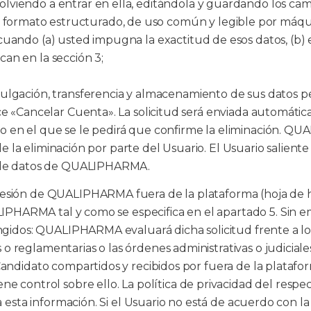
olviendo a entrar en ella, editándola y guardando los cam
 formato estructurado, de uso común y legible por máqu
 cuando (a) usted impugna la exactitud de esos datos, (b) el
can en la sección 3;
divulgación, transferencia y almacenamiento de sus datos 
ce «Cancelar Cuenta». La solicitud será enviada automátic
o en el que se le pedirá que confirme la eliminación. 
 de la eliminación por parte del Usuario. El Usuario salient
se de datos de QUALIPHARMA.
esión de QUALIPHARMA fuera de la plataforma (hoja de ho
HARMA tal y como se especifica en el apartado 5. Sin e
ingidos: QUALIPHARMA evaluará dicha solicitud frente a lo
o reglamentarias o las órdenes administrativas o judicia
l Candidato compartidos y recibidos por fuera de la plat
ntrol sobre ello. La política de privacidad del respecti
a esta información. Si el Usuario no está de acuerdo con la