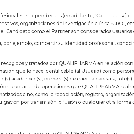
esionales independientes (en adelante, “Candidatos») c
sitivos, organizaciones de investigación clínica (CRO), etc
l Candidato como el Partner son considerados usuarios
por ejemplo, compartir su identidad profesional, conocim
es recogidos y tratados por QUALIPHARMA en relación con l
ación que le hace identificable (al Usuario) como persona 
lo(s) académico(s), número(s) de cuenta bancaria, foto(s),
ración o conjunto de operaciones que QUALIPHARMA realic
tizados o no, como la recopilación, registro, organizaci
ulgación por transmisión, difusión o cualquier otra forma d
plicaciones de terceros que QUALIPHARMA no controla