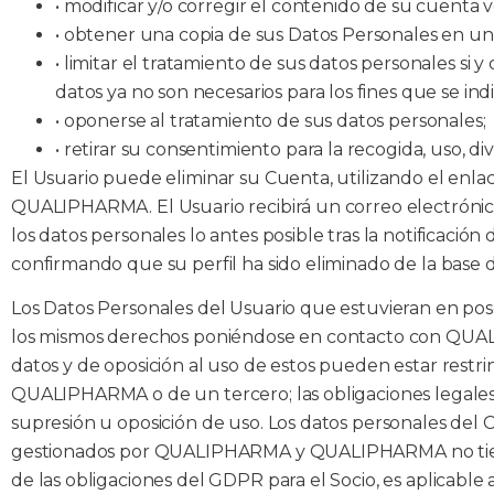
•
modificar y/o corregir el contenido de su cuenta v
•
obtener una copia de sus Datos Personales en un
•
limitar el tratamiento de sus datos personales si y
datos ya no son necesarios para los fines que se indi
•
oponerse al tratamiento de sus datos personales;
•
retirar su consentimiento para la recogida, uso, 
El Usuario puede eliminar su Cuenta, utilizando el enla
QUALIPHARMA. El Usuario recibirá un correo electrónic
los datos personales lo antes posible tras la notificación
confirmando que su perfil ha sido eliminado de la ba
Los Datos Personales del Usuario que estuvieran en pos
los mismos derechos poniéndose en contacto con QUALIP
datos y de oposición al uso de estos pueden estar restr
QUALIPHARMA o de un tercero; las obligaciones legales 
supresión u oposición de uso. Los datos personales de
gestionados por QUALIPHARMA y QUALIPHARMA no tiene co
de las obligaciones del GDPR para el Socio, es aplicable 