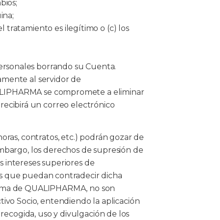
bios;
ina;
 tratamiento es ilegítimo o (c) los
personales borrando su Cuenta.
amente al servidor de
QUALIPHARMA se compromete a eliminar
e recibirá un correo electrónico
ras, contratos, etc.) podrán gozar de
mbargo, los derechos de supresión de
s intereses superiores de
les que puedan contradecir dicha
aforma de QUALIPHARMA, no son
vo Socio, entendiendo la aplicación
 recogida, uso y divulgación de los